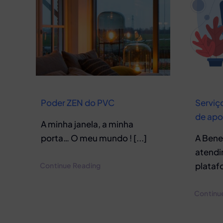
Poder ZEN do PVC
Serviç
de apo
A minha janela, a minha
porta… O meu mundo ! [...]
A Bene
atendi
platafo
Continue Reading
Continu