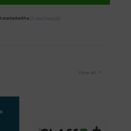
t started with a
12-day free trial
View all