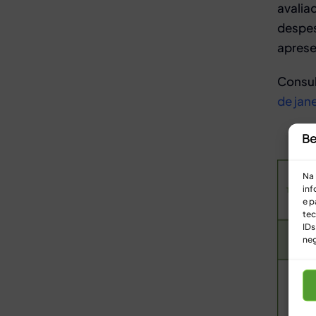
avalia
despes
aprese
Consul
de jane
Na 
inf
e p
tec
IDs
neg