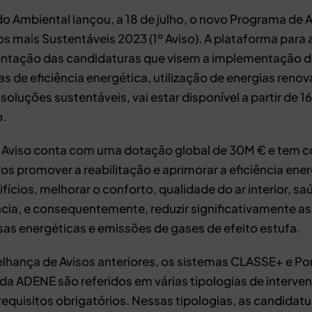
o Ambiental lançou, a 18 de julho, o novo Programa de 
ios mais Sustentáveis 2023 (1º Aviso). A plataforma para 
ntação das candidaturas que visem a implementação 
s de eficiência energética, utilização de energias renov
soluções sustentáveis, vai estar disponível a partir de 1
.
º Aviso conta com uma dotação global de 30M € e tem 
vos promover a reabilitação e aprimorar a eficiência ene
fícios, melhorar o conforto, qualidade do ar interior, sa
ência, e consequentemente, reduzir significativamente as
as energéticas e emissões de gases de efeito estufa.
lhança de Avisos anteriores, os sistemas CLASSE+ e Por
da ADENE são referidos em várias tipologias de interve
equisitos obrigatórios. Nessas tipologias, as candidatu