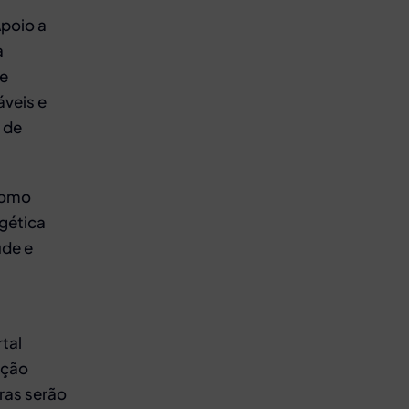
Apoio a
a
de
áveis e
6 de
como
rgética
úde e
tal
nção
ras serão