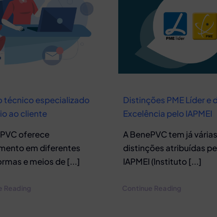
o técnico especializado
Distinções PME Líder e 
io ao cliente
Excelência pelo IAPMEI
PVC oferece
A BenePVC tem já vária
mento em diferentes
distinções atribuídas pe
rmas e meios de [...]
IAPMEI (Instituto [...]
e Reading
Continue Reading