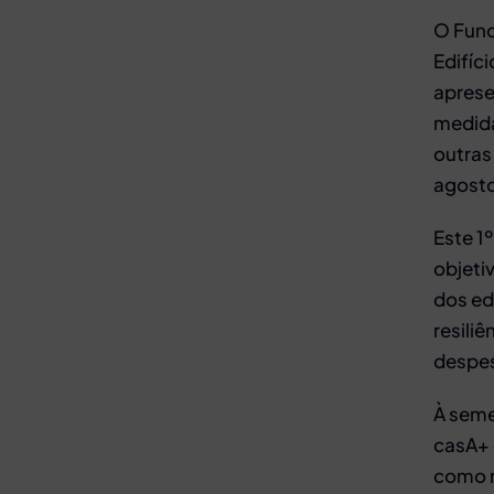
O Fund
Edifíc
aprese
medida
outras 
agosto
Este 1
objeti
dos edi
resili
despes
À seme
casA+ 
como r