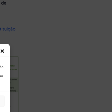
 de
tituição
ção
ou