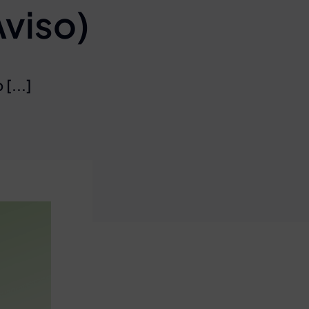
Aviso)
[...]