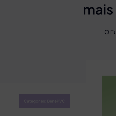
mais 
O Fu
Categories:
BenePVC