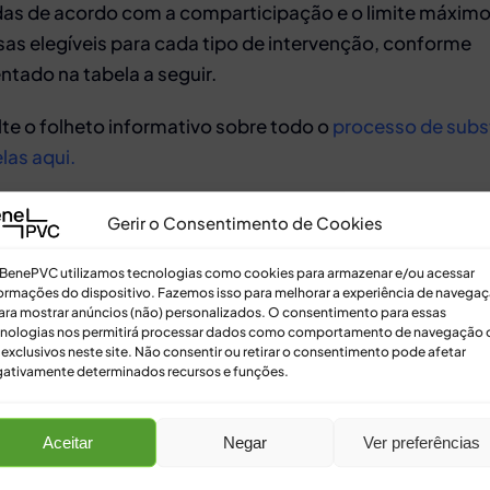
das de acordo com a comparticipação e o limite máximo
as elegíveis para cada tipo de intervenção, conforme
ntado na tabela a seguir.
te o folheto informativo sobre todo o
processo de subs
las aqui.
Gerir o Consentimento de Cookies
BenePVC utilizamos tecnologias como cookies para armazenar e/ou acessar
ormações do dispositivo. Fazemos isso para melhorar a experiência de navega
ara mostrar anúncios (não) personalizados. O consentimento para essas
nologias nos permitirá processar dados como comportamento de navegação 
 exclusivos neste site. Não consentir ou retirar o consentimento pode afetar
ativamente determinados recursos e funções.
Aceitar
Negar
Ver preferências