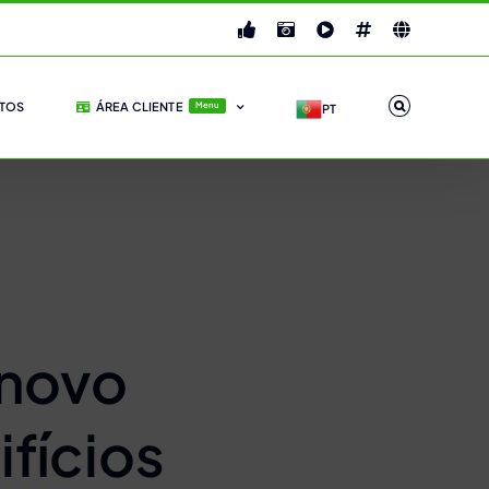
Facebook
Instagram
YouTube
X
LinkedIn
TOS
ÁREA CLIENTE
Menu
PT
 novo
fícios