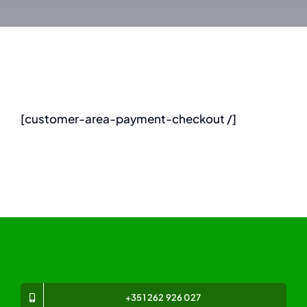
[customer-area-payment-checkout /]
+351 262 926 027