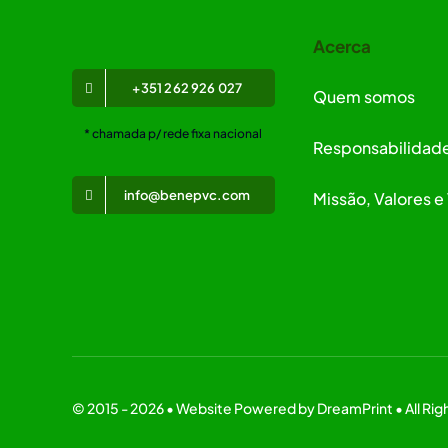
Acerca
+351 262 926 027
Quem somos
* chamada p/ rede fixa nacional
Responsabilidade
info@benepvc.com
Missão, Valores e
© 2015 - 2026 •
Website Powered
by
DreamPrint
• All R