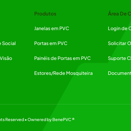
Produtos
Área
De C
Janelas em PVC
Login de C
 Social
Portas em PVC
Solicitar
 Visão
Painéis de Portas em PVC
Suporte C
Estores/Rede Mosquiteira
Document
ights Reserved • Ownered by
BenePVC ®️