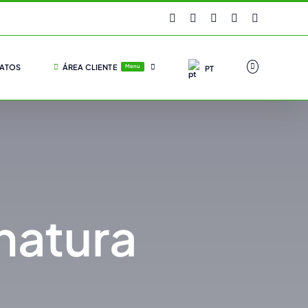
Facebook
Instagram
YouTube
X
LinkedIn
ATOS
ÁREA CLIENTE
Menu
PT
natura