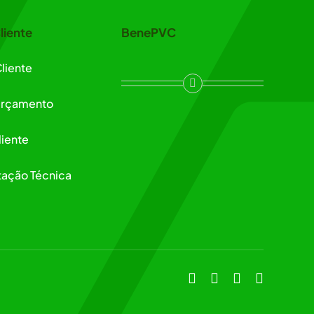
liente
BenePVC
liente
 Orçamento
liente
ação Técnica