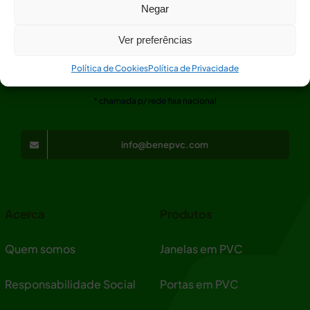
Negar
Ver preferências
+351 262 926 027
Política de Cookies
Política de Privacidade
* chamada p/ rede fixa nacional
info@benepvc.com
Acerca
Produtos
Quem somos
Janelas em PVC
Responsabilidade Social
Portas em PVC