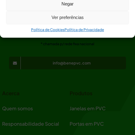
Negar
Ver preferências
+351 262 926 027
Política de Cookies
Política de Privacidade
* chamada p/ rede fixa nacional
info@benepvc.com
Acerca
Produtos
Quem somos
Janelas em PVC
Responsabilidade Social
Portas em PVC